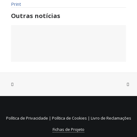
Print
Outras notícias
31 de Julho, 2026
Sistema de Depósito e
Reembolso de embalagens de
Política de Privacidade
|
Política de Cookies
|
Livro de Reclamações
bebidas não reutilizáveis (SDR)
Fichas de Projeto