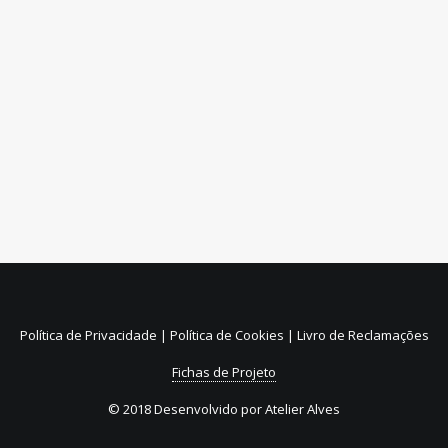
CENTRO DE FORMAÇÃO
T
253 590 075
F
253 504 368
E-mail
formacao@aefafe.pt
Website
https://formacao.aefafe.pt
Rua Monsenhor Vieira Castro, 336
4820-279 Fafe
Política de Privacidade
|
Política de Cookies
|
Livro de Reclamações
Fichas de Projeto
© 2018 Desenvolvido por
Atelier Alves