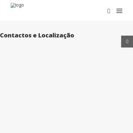
Contactos e Localização
PROCURAR
SEDE SOCIAL – FAFE
T
253 599 278
F
253 590 942