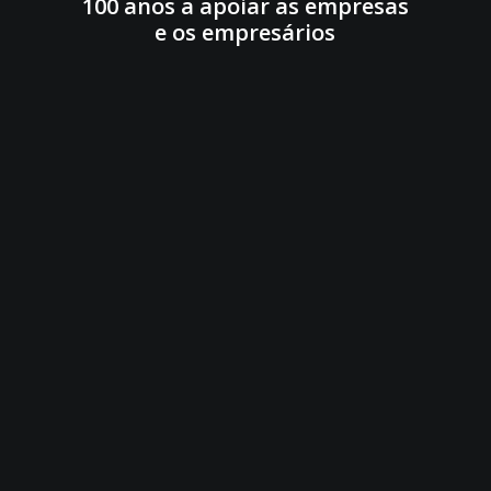
100 anos a apoiar as empresas
e os empresários
A Associação Empresarial de Fafe,
Cabeceiras de Basto e Celorico de
Basto foi fundada por um grupo
de trinta comerciantes em 1920