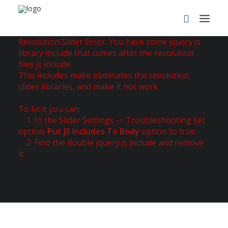
Revolution Slider Error: You have some jquery.js
library include that comes after the revolution
files js include.
This includes make eliminates the revolution
slider libraries, and make it not work.
To fix it you can:
1. In the Slider Settings -> Troubleshooting set
option:
Put JS Includes To Body
option to true.
PROCURAR
2. Find the double jquery.js include and remove
it.