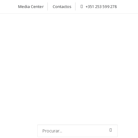
Media Center
Contactos
+351 253 599 278
CIADOS
ATIVIDADE
NOTÍCIAS