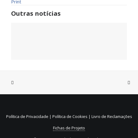
Print
Outras notícias
31 de Julho, 2026
Sistema de Depósito e
Reembolso de embalagens de
Política de Privacidade
|
Política de Cookies
|
Livro de Reclamações
bebidas não reutilizáveis (SDR)
Fichas de Projeto