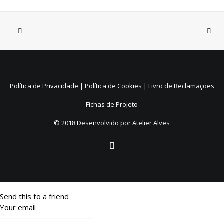
31 de Julho, 2026
Sistema de Depósito e
Reembolso de embalagens de
Política de Privacidade
|
Política de Cookies
|
Livro de Reclamações
bebidas não reutilizáveis (SDR)
Fichas de Projeto
© 2018 Desenvolvido por
Atelier Alves
Send this to a friend
Your email