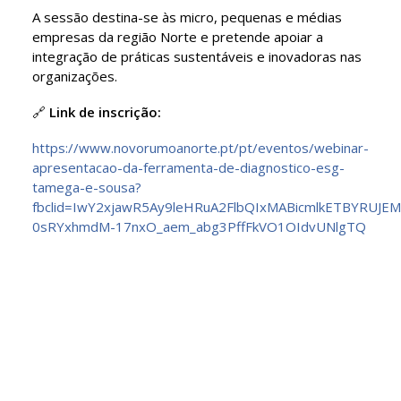
A sessão destina-se às micro, pequenas e médias
empresas da região Norte e pretende apoiar a
integração de práticas sustentáveis e inovadoras nas
organizações.
🔗
Link de inscrição:
https://www.novorumoanorte.pt/pt/eventos/webinar-
apresentacao-da-ferramenta-de-diagnostico-esg-
tamega-e-sousa?
fbclid=IwY2xjawR5Ay9leHRuA2FlbQIxMABicmlkETBYRU
0sRYxhmdM-17nxO_aem_abg3PffFkVO1OIdvUNlgTQ