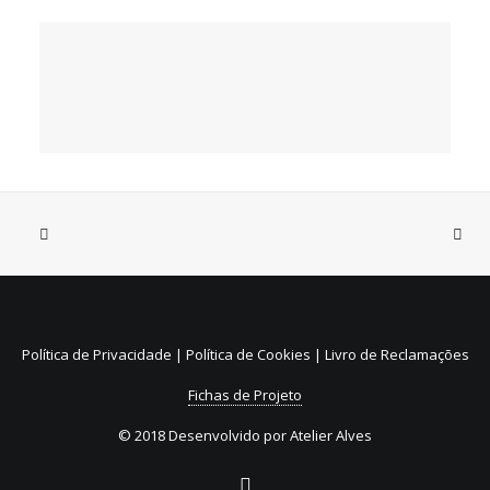
31 de Julho, 2026
Sistema de Depósito e
Reembolso de embalagens de
Política de Privacidade
|
Política de Cookies
|
Livro de Reclamações
bebidas não reutilizáveis (SDR)
Fichas de Projeto
© 2018 Desenvolvido por
Atelier Alves