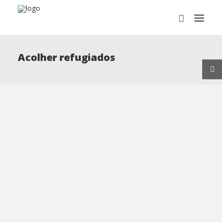
Acolher refugiados
PROCURAR
Nota informativa: Acolher
refugiados - IEFP
Nota informativa: Acolher refugiados - IEFP No quadro
da recente guerra na Ucrânia, Portugal está a preparar
as condições para acolher refugiados…