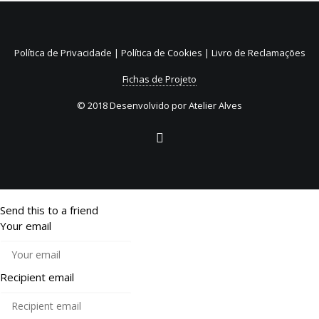
31 de Julho, 2026
Sistema de Depósito e
Reembolso de embalagens de
Política de Privacidade
|
Política de Cookies
|
Livro de Reclamações
bebidas não reutilizáveis (SDR)
Fichas de Projeto
© 2018 Desenvolvido por
Atelier Alves
Send this to a friend
Your email
Recipient email