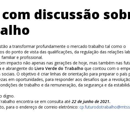
 com discussão sob
balho
ão estão a transformar profundamente o mercado trabalho tal como o
 do ponto de vista das qualificações, da regulação das relações lab
amiliar e profissional.
 com impacto não apenas nas gerações de hoje, mas também nas futu
a e abrangente do
Livro Verde do Trabalho
que contou com o emp
sociais. O objetivo é criar linhas de orientação para preparar o país 
tezas em oportunidades, para responder aos desafios que a revolução 
 condições de trabalho e da remuneração, da segurança e da estabili
o digno.
 Trabalho encontra-se em consulta até
22 de junho de 2021.
o, para o endereço de correio eletrónico:
cp.futurodotrabalho@mtss