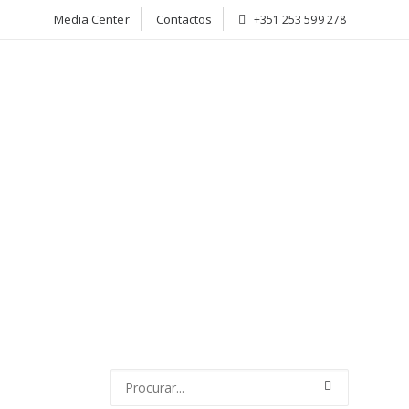
Media Center
Contactos
+351 253 599 278
CIADOS
ATIVIDADE
NOTÍCIAS