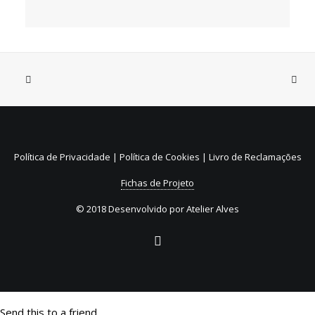
31 de Julho, 2026
Sistema de Depósito e
Reembolso de embalagens de
Política de Privacidade
|
Política de Cookies
|
Livro de Reclamações
bebidas não reutilizáveis (SDR)
Fichas de Projeto
© 2018 Desenvolvido por
Atelier Alves
Send this to a friend