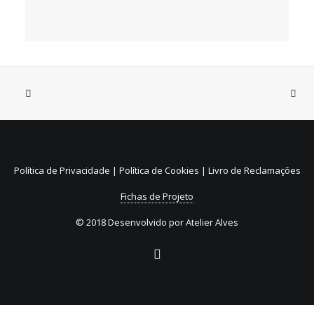
31 de Julho, 2026
Sistema de Depósito e
Reembolso de embalagens de
Política de Privacidade
|
Política de Cookies
|
Livro de Reclamações
bebidas não reutilizáveis (SDR)
Fichas de Projeto
© 2018 Desenvolvido por
Atelier Alves