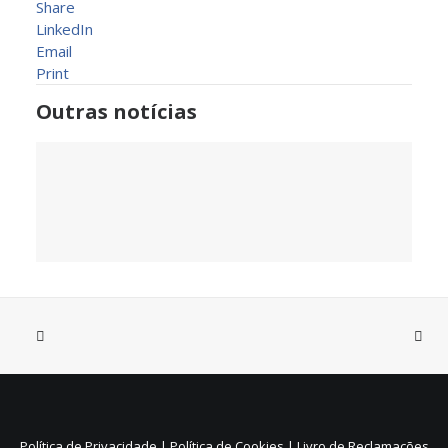
Share
LinkedIn
Email
Print
Outras notícias
31 de Julho, 2026
Sistema de Depósito e
Reembolso de embalagens de
Política de Privacidade
|
Política de Cookies
|
Livro de Reclamações