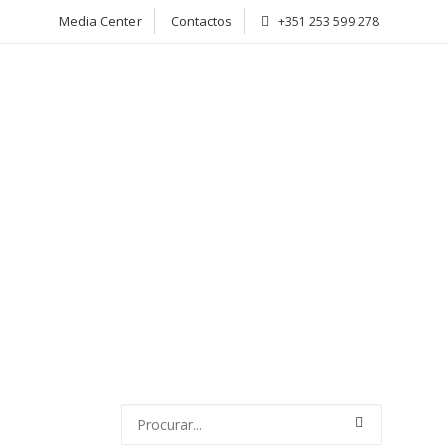
Media Center
Contactos
+351 253 599 278
CIADOS
ATIVIDADE
NOTÍCIAS