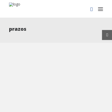
prazos
PROCURAR
Covid-19 | Prorrogação de
prazos e outras medidas
I. Foi publicado o Decreto-Lei n.º 22-A/2021, de 17-3.
Entra em vigor em 18-3-2021. Prorroga prazos e
estabelece medidas excepcionais e temporárias…