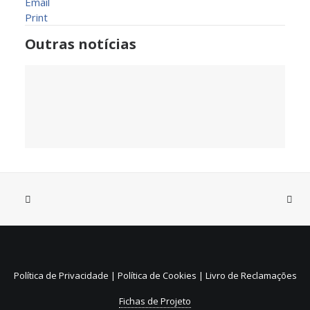
Email
Print
Outras notícias
31 de Julho, 2026
Sistema de Depósito e
Reembolso de embalagens de
Política de Privacidade
|
Política de Cookies
|
Livro de Reclamações
bebidas não reutilizáveis (SDR)
Fichas de Projeto