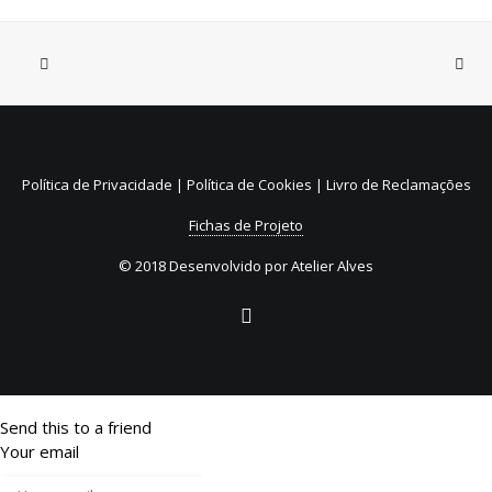
31 de Julho, 2026
Sistema de Depósito e
Reembolso de embalagens de
Política de Privacidade
|
Política de Cookies
|
Livro de Reclamações
bebidas não reutilizáveis (SDR)
Fichas de Projeto
© 2018 Desenvolvido por
Atelier Alves
Send this to a friend
Your email