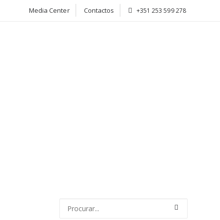
Media Center
Contactos
+351 253 599 278
CIADOS
ATIVIDADE
NOTÍCIAS