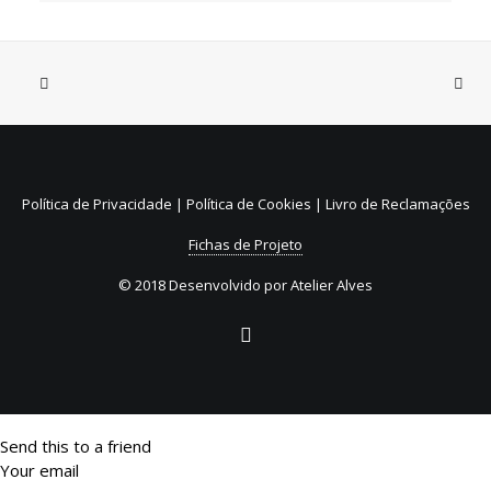
31 de Julho, 2026
Sistema de Depósito e
Reembolso de embalagens de
Política de Privacidade
|
Política de Cookies
|
Livro de Reclamações
bebidas não reutilizáveis (SDR)
Fichas de Projeto
© 2018 Desenvolvido por
Atelier Alves
Send this to a friend
Your email