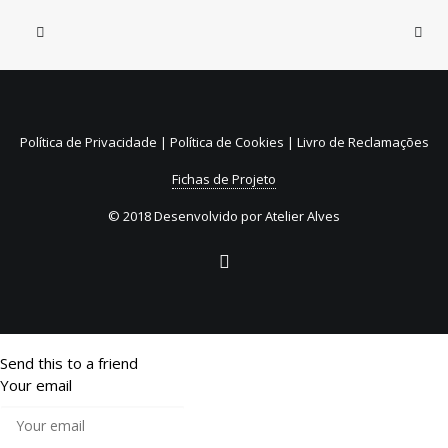
31 de Julho, 2026
Sistema de Depósito e
Reembolso de embalagens de
Política de Privacidade
|
Política de Cookies
|
Livro de Reclamações
bebidas não reutilizáveis (SDR)
Fichas de Projeto
© 2018 Desenvolvido por
Atelier Alves
Send this to a friend
Your email