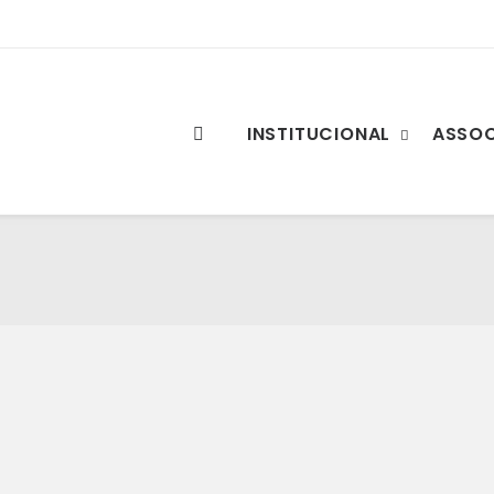
INSTITUCIONAL
ASSO
ateram cooperação económica dos paíse