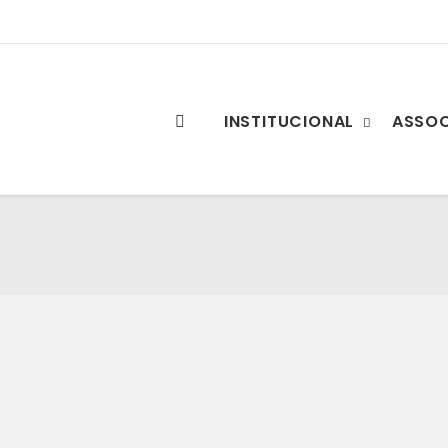
INSTITUCIONAL
ASSO
sclarece empresários sobre apoios de