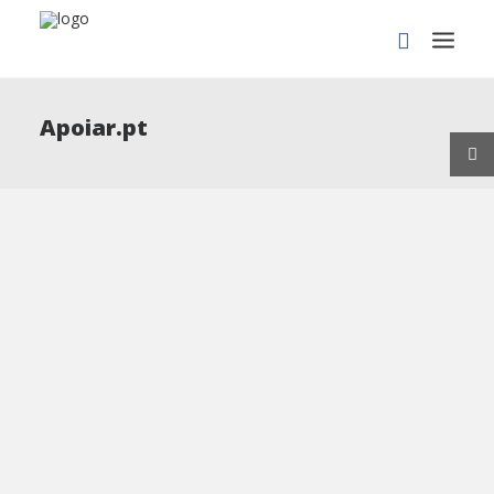
Apoiar.pt
PROCURAR
Covid-19 | PROGRAMA
APOIAR - ALTERAÇÃO AO
REGULAMENTO
PROGRAMA APOIAR - ALTERAÇÃO AO REGULAMENTO
Informamos que, através da publicação da Portaria n.º
69-A/2021 de 24 de março – Diário da República n.º…