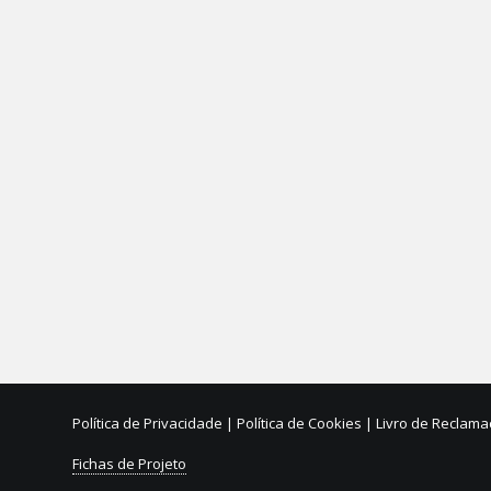
Projeto AVE GLOBAL
Sessão Pública de Apresentação do Projeto AVE GLOBAL r
Cabeceiras de Basto e…
Política de Privacidade
|
Política de Cookies
|
Livro de Reclam
Fichas de Projeto