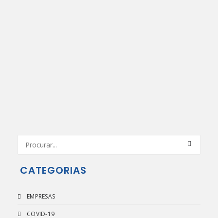
Workshop de Diagnóstico em Cibersegurança em Fafe
Num contexto de crescente digitalização, a
cibersegurança assume um papel central na proteção
da…
CATEGORIAS
EMPRESAS
COVID-19