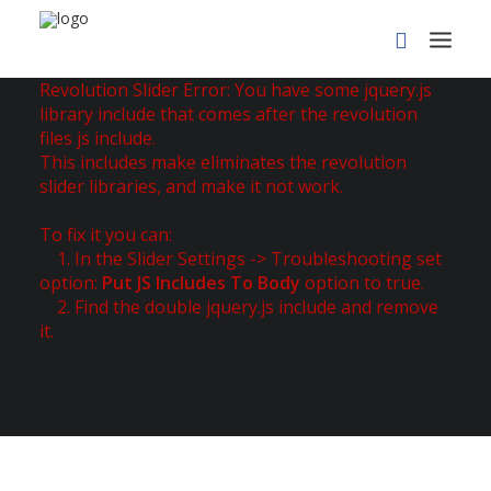
Revolution Slider Error: You have some jquery.js
library include that comes after the revolution
files js include.
This includes make eliminates the revolution
slider libraries, and make it not work.
To fix it you can:
1. In the Slider Settings -> Troubleshooting set
option:
Put JS Includes To Body
option to true.
PROCURAR
2. Find the double jquery.js include and remove
it.