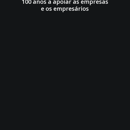
100 anos a apoiar as empresas
e os empresários
A Associação Empresarial de Fafe,
Cabeceiras de Basto e Celorico de
Basto foi fundada por um grupo
de trinta comerciantes em 1920